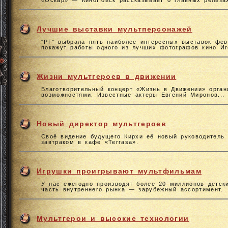
«Оскар» — КиноПоиск рассказывает о главных релиза
Лучшие выставки мультперсонажей
"РГ" выбрала пять наиболее интересных выставок фе
покажут работы одного из лучших фотографов кино Иг
Жизни мультгероев в движении
Благотворительный концерт «Жизнь в Движении» орган
возможностями. Известные актеры Евгений Миронов...
Новый директор мультгероев
Своё видение будущего Кирхи её новый руководитель 
завтраком в кафе «Terrasa».
Игрушки проигрывают мультфильмам
У нас ежегодно производят более 20 миллионов детск
часть внутреннего рынка — зарубежный ассортимент.
Мультгерои и высокие технологии