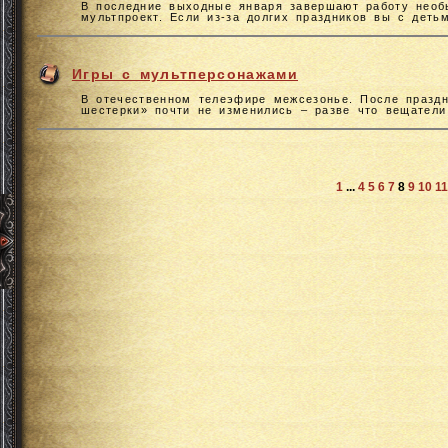
В последние выходные января завершают работу необ
мультпроект. Если из-за долгих праздников вы с деть
Игры с мультперсонажами
В отечественном телеэфире межсезонье. После празд
шестерки» почти не изменились – разве что вещатели
1
...
4
5
6
7
8
9
10
11