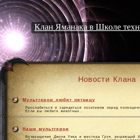
Клан Яманака в Школе техн
Новости Клана
Мультгерои любят пятницу
Расслабиться и зарядиться позитивом перед полноце
Если вы любите животных...
Наши мультгерои
Возвращение Джона Уика и мистера Грэя, решающий б